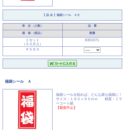
【 品 名 】
福袋シール Ａ小
単 位
（入数）
品 番
価 格
（税込）
数量
１セット
8301071
（５０片入）
￥５６０
福袋シール Ａ
福袋シールを貼れば、どんな袋も福袋に！
サイズ：１９０ｘ９０ｍｍ 材質：ミラ
ーコート紙
【製造中止】