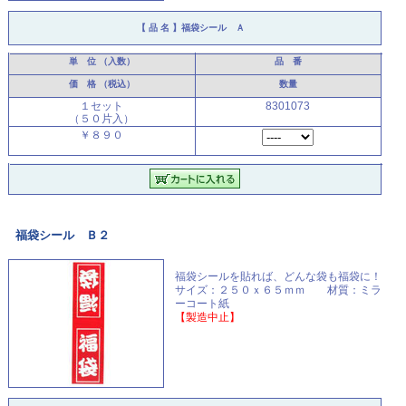
【 品 名 】
福袋シール Ａ
単 位
（入数）
品 番
価 格
（税込）
数量
１セット
8301073
（５０片入）
￥８９０
福袋シール Ｂ２
福袋シールを貼れば、どんな袋も福袋に！
サイズ：２５０ｘ６５ｍｍ 材質：ミラ
ーコート紙
【製造中止】