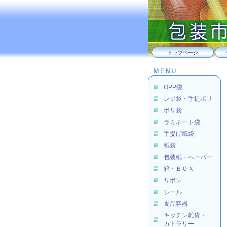
トップページ
OPP袋
レジ袋・手提ポリ
ポリ袋
ラミネート袋
手提げ紙袋
紙袋
包装紙・ペーパー
箱・ＢＯＸ
リボン
シール
食品容器
キッチン雑貨・
カトラリー