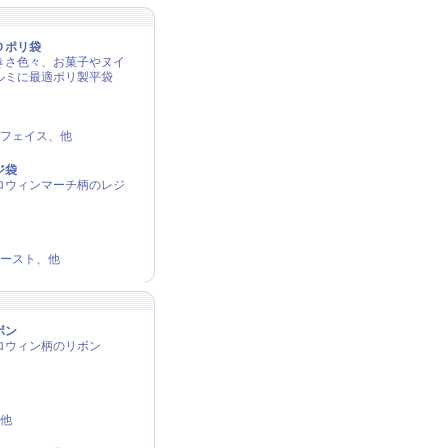
Ｄポリ袋
きさ色々、お菓子やヌイ
ルミに最適ポリ製平袋
フェイス、他
ジ
袋
ロウィンマーチ柄のレジ
ースト、他
ボン
ロウィン柄のリボン
他