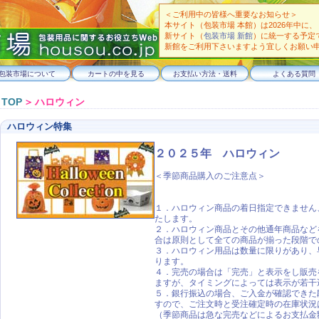
＜ご利用中の皆様へ重要なお知らせ＞
本サイト（包装市場 本館）は2026年中に、
新サイト（
包装市場 新館
）に統一する予定
新館をご利用下さいますよう宜しくお願い
包装市場について
カートの中を見る
お支払い方法・送料
よくある質問
TOP
＞
ハロウィン
ハロウィン特集
２０２５年 ハロウィン
＜季節商品購入のご注意点＞
１．ハロウィン商品の着日指定できません
たします。
２．ハロウィン商品とその他通年商品など
合は原則として全ての商品が揃った段階で
３．ハロウィン用品は数量に限りがあり、
ります。
４．完売の場合は「完売」と表示をし販売
ますが、タイミングによっては表示が若干
５．銀行振込の場合、ご入金が確認できた
すので、ご注文時と受注確定時の在庫状況
（季節商品は急な完売などによるお支払金