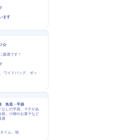
す
います
ジ☆
に最適です！
す
、ワイドバッグ、ポッ
袋 角底・平袋
チなしの平袋、マチがあ
角袋。小物やお菓子など
最適
タイム、他