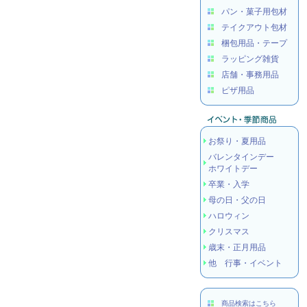
パン・菓子用包材
テイクアウト包材
梱包用品・テープ
ラッピング雑貨
店舗・事務用品
ピザ用品
お祭り・夏用品
バレンタインデー
ホワイトデー
卒業・入学
母の日・父の日
ハロウィン
クリスマス
歳末・正月用品
他 行事・イベント
商品検索はこちら