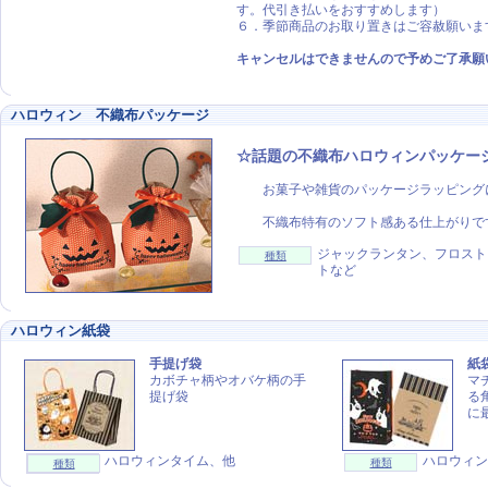
す。代引き払いをおすすめします）
６．季節商品のお取り置きはご容赦願いま
キャンセルはできませんので予めご了承願
ハロウィン 不織布パッケージ
☆話題の不織布ハロウィンパッケー
お菓子や雑貨のパッケージラッピング
不織布特有のソフト感ある仕上がりで
ジャックランタン、フロスト
種類
トなど
ハロウィン紙袋
手提げ袋
紙
カボチャ柄やオバケ柄の手
マ
提げ袋
る
に
ハロウィンタイム、他
ハロウィン
種類
種類