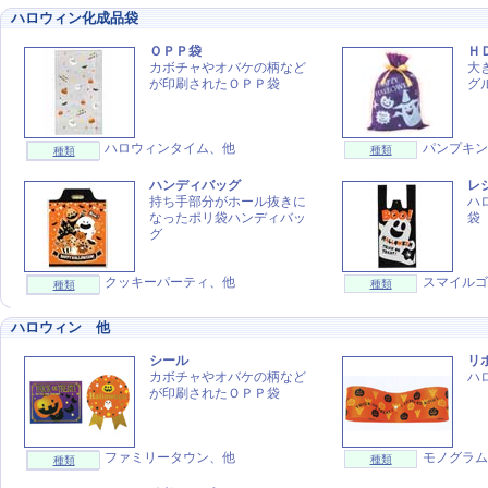
ハロウィン化成品袋
ＯＰＰ袋
Ｈ
カボチャやオバケの柄など
大
が印刷されたＯＰＰ袋
グ
ハロウィンタイム、他
パンプキン
種類
種類
ハンディバッグ
レ
持ち手部分がホール抜きに
ハ
なったポリ袋ハンディバッ
袋
グ
クッキーパーティ、他
スマイルゴ
種類
種類
ハロウィン 他
シール
リ
カボチャやオバケの柄など
ハ
が印刷されたＯＰＰ袋
ファミリータウン、他
モノグラム
種類
種類