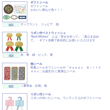
ギフトシール
ギフトシール
かわいい柄など色々！！
サンプラント、ジュビア、他
種類
リボン付ベストウィッシュ
“Best Wishes” とは「幸せを祈って」「真心を込め
て」 ギフト全般で多目的にお使いいただけます
赤、青、緑、ピンク、黄
種類
他シール
和風シールギフトシールや「Ｈａｐｐｙ Ｂｉｒｔｈ
ｄａｙ」お誕生日 に最適なシール
二重寿金、紅桜、他
種類
リボン付シール
リボンの付いたシール。ワンランク上のギフトシール