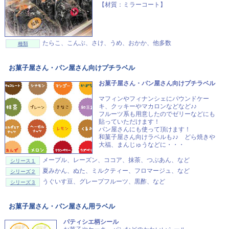
【材質：ミラーコート】
たらこ、こんぶ、さけ、うめ、おかか、他多数
種類
お菓子屋さん・パン屋さん向けプチラベル
お菓子屋さん・パン屋さん向けプチラベル
マフィンやフィナンシェにパウンドケー
キ、クッキーやマカロンなどなど♪♪
フルーツ系も用意したのでゼリーなどにも
貼っていただけます！
パン屋さんにも使って頂けます！
和菓子屋さん向けラベルも♪♪ どら焼きや
大福、まんじゅうなどに・・・
メープル、レーズン、ココア、抹茶、つぶあん、など
シリース１
夏みかん、ぬた、ミルクティー、フロマージュ、など
シリーズ２
うぐいす豆、グレープフルーツ、黒酢、など
シリーズ３
お菓子屋さん・パン屋さん用ラベル
パティシエ柄シール