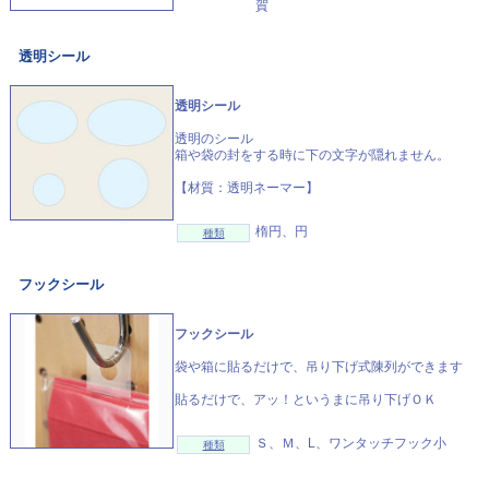
賀
透明シール
透明シール
透明のシール
箱や袋の封をする時に下の文字が隠れません。
【材質：透明ネーマー】
楕円、円
種類
フックシール
フックシール
袋や箱に貼るだけで、吊り下げ式陳列ができます
貼るだけで、アッ！というまに吊り下げＯＫ
Ｓ、Ｍ、L、ワンタッチフック小
種類