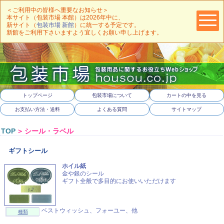
＜ご利用中の皆様へ重要なお知らせ＞
本サイト（包装市場 本館）は2026年中に、
新サイト（
包装市場 新館
）に統一する予定です。
新館をご利用下さいますよう宜しくお願い申し上げます。
トップページ
包装市場について
カートの中を見る
お支払い方法・送料
よくある質問
サイトマップ
TOP
＞
シール・ラベル
ギフトシール
ホイル紙
金や銀のシール
ギフト全般で多目的にお使いいただけます
ベストウィッシュ、フォーユー、他
種類