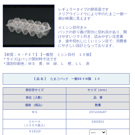
レギュラータイプの卵容器です
クリアウインドウにより中のたまご一個一
個が綺麗に見えます
≪ミシン目付き≫
パックの折り曲げ部分に切れ目があり、開
けやすいツマミ付き、読みやすい注意書
き、途中切れしにくいミシン目で、消費者
にやさしい設計となっております。
【材質：Ａ－ＰＥＴ】【一般型 ミシン目付 １０個】
＊サイズはパック閉封時寸法です
＊識別印刷色：ＭＳ 青、Ｍ 緑、Ｌ 橙、ＬＬ 赤
【 品 名 】 たまごパック 一般ⅡＢＸＷ識 １０
卵目安サイズ
サイズ（ｍｍ）
単位（入数）
品 番
価格
（税込）
数量
ＭＳ
237x104x67
１ケース
2402621
（１０００枚入）
￥13110