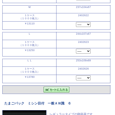
Ｍ
237x104x67
１ケース
2402622
（１０００枚入）
￥13110
Ｌ
244x107x67
１ケース
2402623
（１０００枚入）
￥13250
ＬＬ
253x109x69
１ケース
2402626
（１０００枚入）
￥13780
たまごパック ミシン目付 一般ＡＷ識 ６
レギュラータイプの卵容器です