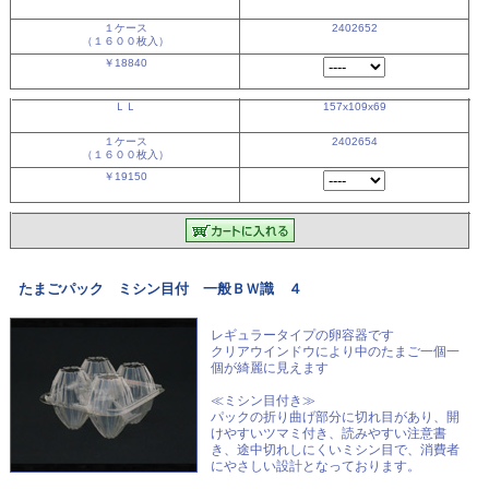
１ケース
2402652
（１６００枚入）
￥18840
ＬＬ
157x109x69
１ケース
2402654
（１６００枚入）
￥19150
たまごパック ミシン目付 一般ＢＷ識 ４
レギュラータイプの卵容器です
クリアウインドウにより中のたまご一個一
個が綺麗に見えます
≪ミシン目付き≫
パックの折り曲げ部分に切れ目があり、開
けやすいツマミ付き、読みやすい注意書
き、途中切れしにくいミシン目で、消費者
にやさしい設計となっております。