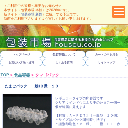
＜ご利用中の皆様へ重要なお知らせ＞
本サイト（包装市場 本館）は2026年中に、
新サイト（
包装市場 新館
）に統一する予定です。
新館をご利用下さいますよう宜しくお願い申し上げます。
トップページ
包装市場について
カートの中を見る
お支払い方法・送料
よくある質問
サイトマップ
TOP
＞
食品容器
＞
タマゴパック
たまごパック 一般ⅡＢ識 １０
レギュラータイプの卵容器です
クリアウインドウにより中のたまご一個一
個が綺麗に見えます
【材質：Ａ－ＰＥＴ】【一般型 １０個】
＊サイズはパック閉封時寸法です
＊識別印刷色：Ｍ 緑、Ｌ 橙、ＬＬ 赤