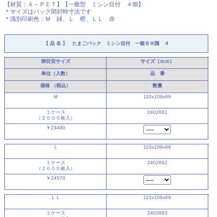
【材質：Ａ－ＰＥＴ】【一般型 ミシン目付 ４個】
＊サイズはパック閉封時寸法です
＊識別印刷色：Ｍ 緑、Ｌ 橙、ＬＬ 赤
【 品 名 】 たまごパック ミシン目付 一般ＢＷ識 ４
卵目安サイズ
サイズ（ｍｍ）
単位（入数）
品 番
価格
（税込）
数量
Ｍ
110x109x69
１ケース
2402661
（２０００枚入）
￥23480
Ｌ
110x109x69
１ケース
2402662
（２０００枚入）
￥24570
ＬＬ
110x109x69
１ケース
2402663