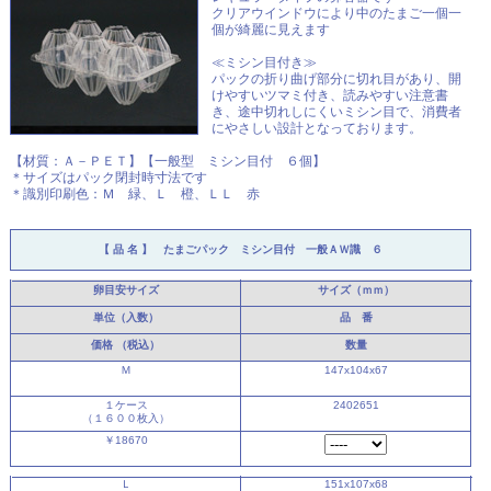
クリアウインドウにより中のたまご一個一
個が綺麗に見えます
≪ミシン目付き≫
パックの折り曲げ部分に切れ目があり、開
けやすいツマミ付き、読みやすい注意書
き、途中切れしにくいミシン目で、消費者
にやさしい設計となっております。
【材質：Ａ－ＰＥＴ】【一般型 ミシン目付 ６個】
＊サイズはパック閉封時寸法です
＊識別印刷色：Ｍ 緑、Ｌ 橙、ＬＬ 赤
【 品 名 】 たまごパック ミシン目付 一般ＡＷ識 ６
卵目安サイズ
サイズ（ｍｍ）
単位（入数）
品 番
価格
（税込）
数量
Ｍ
147x104x67
１ケース
2402651
（１６００枚入）
￥18670
Ｌ
151x107x68