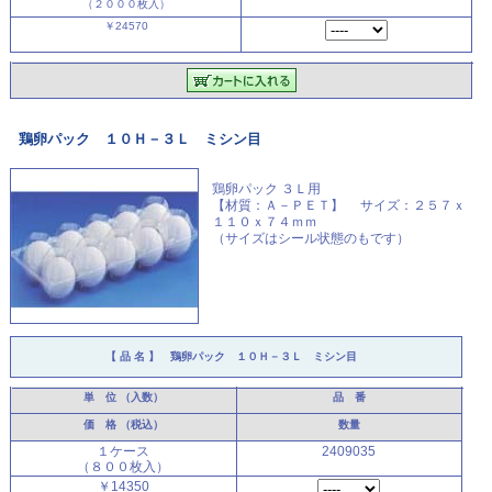
（２０００枚入）
￥24570
鶏卵パック １０Ｈ－３Ｌ ミシン目
鶏卵パック ３Ｌ用
【材質：Ａ－ＰＥＴ】 サイズ：２５７ｘ
１１０ｘ７４ｍｍ
（サイズはシール状態のもです）
【 品 名 】
鶏卵パック １０Ｈ－３Ｌ ミシン目
単 位
（入数）
品 番
価 格
（税込）
数量
１ケース
2409035
（８００枚入）
￥14350