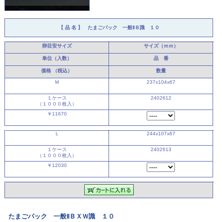
【 品 名 】 たまごパック 一般ⅡＢ識 １０
卵目安サイズ
サイズ（ｍｍ）
単位（入数）
品 番
価格
（税込）
数量
Ｍ
237x104x67
１ケース
2402612
（１０００枚入）
￥11670
Ｌ
244x107x67
１ケース
2402613
（１０００枚入）
￥12030
たまごパック 一般ⅡＢＸＷ識 １０