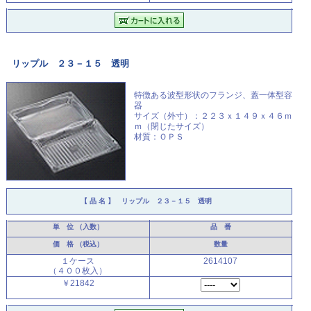
リップル ２３－１５ 透明
特徴ある波型形状のフランジ、
蓋一体型容
器
サイズ（外寸）：２２３ｘ１４９ｘ４６ｍ
ｍ（閉じたサイズ）
材質：ＯＰＳ
【 品 名 】
リップル ２３－１５ 透明
単 位
（入数）
品 番
価 格
（税込）
数量
１ケース
2614107
（４００枚入）
￥21842