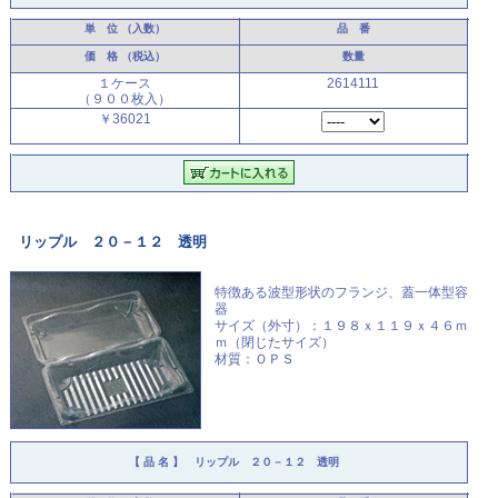
単 位
（入数）
品 番
価 格
（税込）
数量
１ケース
2614111
（９００枚入）
￥36021
リップル ２０－１２ 透明
特徴ある波型形状のフランジ、
蓋一体型容
器
サイズ（外寸）：１９８ｘ１１９ｘ４６ｍ
ｍ（閉じたサイズ）
材質：ＯＰＳ
【 品 名 】
リップル ２０－１２ 透明