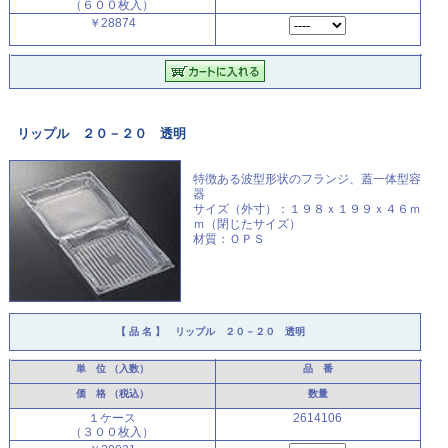
（６００枚入）
￥28874
リップル ２０－２０ 透明
特徴ある波型形状のフランジ、
蓋一体型容
器
サイズ（外寸）：１９８ｘ１９９ｘ４６ｍ
ｍ（閉じたサイズ）
材質：ＯＰＳ
【 品 名 】
リップル ２０－２０ 透明
単 位
（入数）
品 番
価 格
（税込）
数量
１ケース
2614106
（３００枚入）