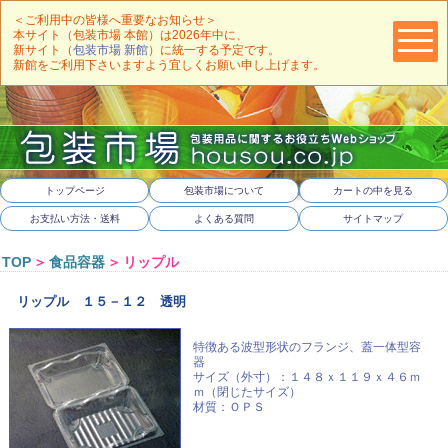
＜ご利用中の皆様へ重要なお知らせ＞
本サイト（包装市場 本館）は2026年中に、
新サイト（
包装市場 新館
）に統一する予定です。
新館をご利用下さいますよう宜しくお願い申し上げます。
トップページ
包装市場について
カートの中を見る
お支払い方法・送料
よくある質問
サイトマップ
TOP
＞
食品容器
＞
リップル
リップル １５－１２ 透明
特徴ある波型形状のフランジ、
蓋一体型容
器
サイズ（外寸）：１４８ｘ１１９ｘ４６ｍ
ｍ（閉じたサイズ）
材質：ＯＰＳ