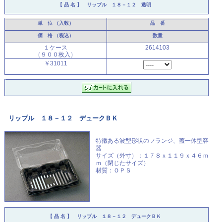
【 品 名 】
リップル １８－１２ 透明
単 位
（入数）
品 番
価 格
（税込）
数量
１ケース
2614103
（９００枚入）
￥31011
リップル １８－１２ デュークＢＫ
特徴ある波型形状のフランジ、
蓋一体型容
器
サイズ（外寸）：１７８ｘ１１９ｘ４６ｍ
ｍ（閉じたサイズ）
材質：ＯＰＳ
【 品 名 】
リップル １８－１２ デュークＢＫ