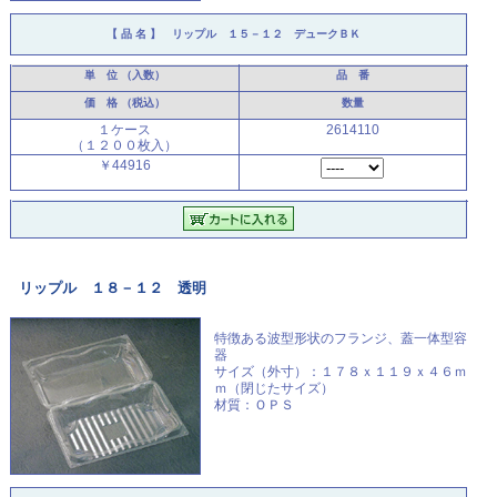
【 品 名 】
リップル １５－１２ デュークＢＫ
単 位
（入数）
品 番
価 格
（税込）
数量
１ケース
2614110
（１２００枚入）
￥44916
リップル １８－１２ 透明
特徴ある波型形状のフランジ、
蓋一体型容
器
サイズ（外寸）：１７８ｘ１１９ｘ４６ｍ
ｍ（閉じたサイズ）
材質：ＯＰＳ