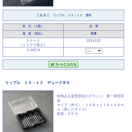
【 品 名 】 リップル １５－１２ 透明
単 位
（入数）
品 番
価 格
（税込）
数量
１ケース
2614102
（１２００枚入）
￥34674
リップル １５－１２ デュークＢＫ
特徴ある波型形状のフランジ、
蓋一体型容
器
サイズ（外寸）：１４８ｘ１１９ｘ４６ｍ
ｍ（閉じたサイズ）
材質：ＯＰＳ