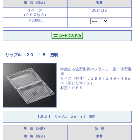
価 格
（税込）
数量
１ケース
2614112
（９００枚入）
￥38095
リップル ２０－１５ 透明
特徴ある波型形状のフランジ、
蓋一体型容
器
サイズ（外寸）：１９８ｘ１４９ｘ４６ｍ
ｍ（閉じたサイズ）
材質：ＯＰＳ
【 品 名 】
リップル ２０－１５ 透明
単 位
（入数）
品 番
価 格
（税込）
数量