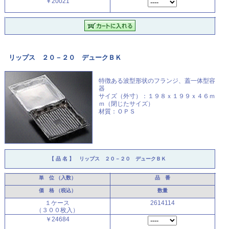
￥20021
リップス ２０－２０ デュークＢＫ
特徴ある波型形状のフランジ、
蓋一体型容
器
サイズ（外寸）：１９８ｘ１９９ｘ４６ｍ
ｍ（閉じたサイズ）
材質：ＯＰＳ
【 品 名 】
リップス ２０－２０ デュークＢＫ
単 位
（入数）
品 番
価 格
（税込）
数量
１ケース
2614114
（３００枚入）
￥24684