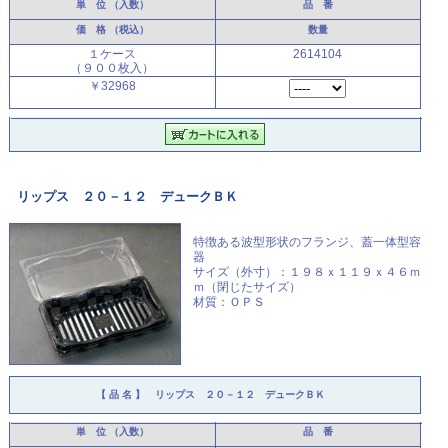
単 位
（入数）
品 番
価 格
（税込）
数量
１ケース
2614104
（９００枚入）
￥32968
リップス ２０－１２ デュークＢＫ
特徴ある波型形状のフランジ、
蓋一体型容
器
サイズ（外寸）：１９８ｘ１１９ｘ４６ｍ
ｍ（閉じたサイズ）
材質：ＯＰＳ
【 品 名 】
リップス ２０－１２ デュークＢＫ
単 位
（入数）
品 番