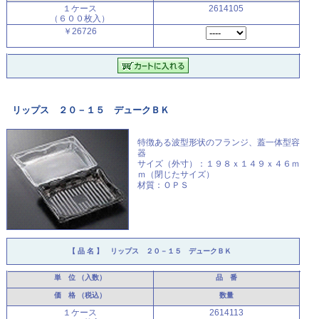
１ケース
2614105
（６００枚入）
￥26726
リップス ２０－１５ デュークＢＫ
特徴ある波型形状のフランジ、
蓋一体型容
器
サイズ（外寸）：１９８ｘ１４９ｘ４６ｍ
ｍ（閉じたサイズ）
材質：ＯＰＳ
【 品 名 】
リップス ２０－１５ デュークＢＫ
単 位
（入数）
品 番
価 格
（税込）
数量
１ケース
2614113