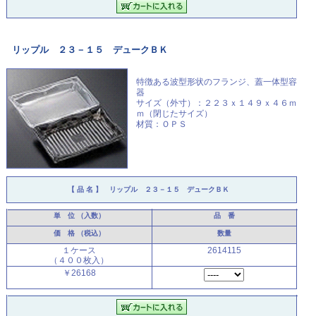
リップル ２３－１５ デュークＢＫ
特徴ある波型形状のフランジ、
蓋一体型容
器
サイズ（外寸）：２２３ｘ１４９ｘ４６ｍ
ｍ（閉じたサイズ）
材質：ＯＰＳ
【 品 名 】
リップル ２３－１５ デュークＢＫ
単 位
（入数）
品 番
価 格
（税込）
数量
１ケース
2614115
（４００枚入）
￥26168