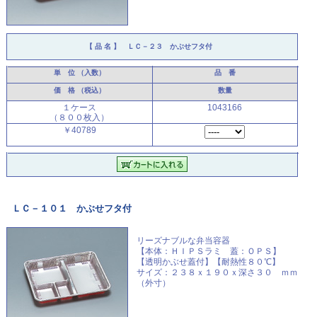
【 品 名 】
ＬＣ－２３ かぶせフタ付
単 位
（入数）
品 番
価 格
（税込）
数量
１ケース
1043166
（８００枚入）
￥40789
ＬＣ－１０１ かぶせフタ付
リーズナブルな弁当容器
【本体：ＨＩＰＳラミ 蓋：ＯＰＳ】
【透明かぶせ蓋付】【耐熱性８０℃】
サイズ：２３８ｘ１９０ｘ深さ３０ ｍｍ
（外寸）