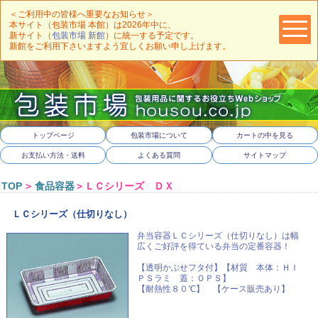
＜ご利用中の皆様へ重要なお知らせ＞
本サイト（包装市場 本館）は2026年中に、
新サイト（
包装市場 新館
）に統一する予定です。
新館をご利用下さいますよう宜しくお願い申し上げます。
トップページ
包装市場について
カートの中を見る
お支払い方法・送料
よくある質問
サイトマップ
TOP
＞
食品容器
＞ＬＣシリーズ ＤＸ
ＬＣシリーズ（仕切りなし）
弁当容器ＬＣシリーズ（仕切りなし）は幅
広くご好評を得ている弁当の定番容器！
【透明かぶせフタ付】【材質 本体：ＨＩ
ＰＳラミ 蓋：ＯＰＳ】
【耐熱性８０℃】 【ケース販売あり】