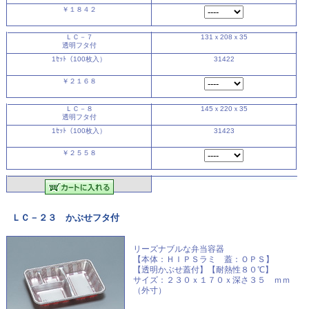
￥１８４２
ＬＣ－７
131ｘ208ｘ35
透明フタ付
1ｾｯﾄ（100枚入）
31422
￥２１６８
ＬＣ－８
145ｘ220ｘ35
透明フタ付
1ｾｯﾄ（100枚入）
31423
￥２５５８
ＬＣ－２３ かぶせフタ付
リーズナブルな弁当容器
【本体：ＨＩＰＳラミ 蓋：ＯＰＳ】
【透明かぶせ蓋付】【耐熱性８０℃】
サイズ：２３０ｘ１７０ｘ深さ３５ ｍｍ
（外寸）