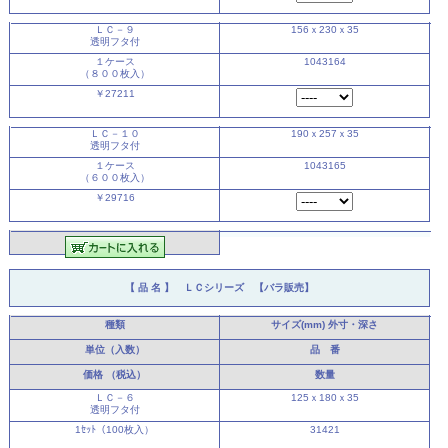
ＬＣ－９
156ｘ230ｘ35
透明フタ付
１ケース
1043164
（８００枚入）
￥27211
ＬＣ－１０
190ｘ257ｘ35
透明フタ付
１ケース
1043165
（６００枚入）
￥29716
【 品 名 】
ＬＣシリーズ 【バラ販売】
種類
サイズ(mm)
外寸・深さ
単位（入数）
品 番
価格
（税込）
数量
ＬＣ－６
125ｘ180ｘ35
透明フタ付
1ｾｯﾄ（100枚入）
31421