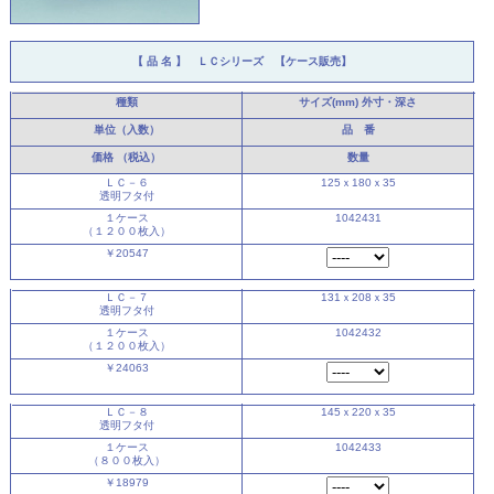
【 品 名 】
ＬＣシリーズ 【ケース販売】
種類
サイズ(mm)
外寸・深さ
単位（入数）
品 番
価格
（税込）
数量
ＬＣ－６
125ｘ180ｘ35
透明フタ付
１ケース
1042431
（１２００枚入）
￥20547
ＬＣ－７
131ｘ208ｘ35
透明フタ付
１ケース
1042432
（１２００枚入）
￥24063
ＬＣ－８
145ｘ220ｘ35
透明フタ付
１ケース
1042433
（８００枚入）
￥18979