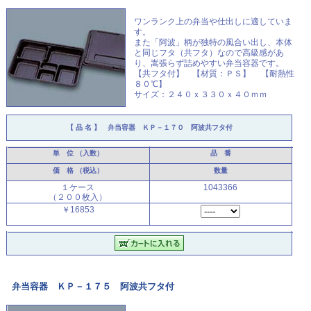
ワンランク上の弁当や仕出しに適していま
す。
また「阿波」柄が独特の風合い出し、本体
と同じフタ（共フタ）なので高級感があ
り、嵩張らず詰めやすい弁当容器です。
【共フタ付】 【材質：ＰＳ】 【耐熱性
８０℃】
サイズ：２４０ｘ３３０ｘ４０ｍｍ
【 品 名 】
弁当容器 ＫＰ－１７０ 阿波共フタ付
単 位
（入数）
品 番
価 格
（税込）
数量
１ケース
1043366
（２００枚入）
￥16853
弁当容器 ＫＰ－１７５ 阿波共フタ付