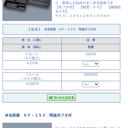
り、嵩張らず詰めやすい弁当容器です。
【共フタ付】 【材質：ＰＳ】 【耐熱性
８０℃】
サイズ：２０５ｘ２６５ｘ４０ｍｍ
【 品 名 】
弁当容器 ＫＰ－１３０ 阿波共フタ付
単 位
（入数）
品 番
価 格
（税込）
数量
１セット
31616
（５０枚入）
￥2716
１ケース
1043363
（３００枚入）
￥15074
弁当容器 ＫＰ－１５０ 阿波共フタ付