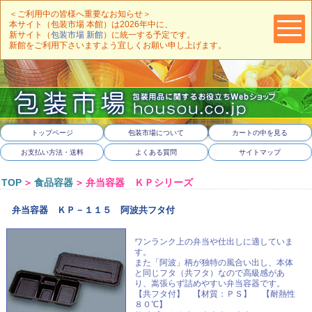
＜ご利用中の皆様へ重要なお知らせ＞
本サイト（包装市場 本館）は2026年中に、
新サイト（
包装市場 新館
）に統一する予定です。
新館をご利用下さいますよう宜しくお願い申し上げます。
トップページ
包装市場について
カートの中を見る
お支払い方法・送料
よくある質問
サイトマップ
TOP
＞
食品容器
＞
弁当容器 ＫＰシリーズ
弁当容器 ＫＰ－１１５ 阿波共フタ付
ワンランク上の弁当や仕出しに適していま
す。
また「阿波」柄が独特の風合い出し、本体
と同じフタ（共フタ）なので高級感があ
り、嵩張らず詰めやすい弁当容器です。
【共フタ付】 【材質：ＰＳ】 【耐熱性
８０℃】