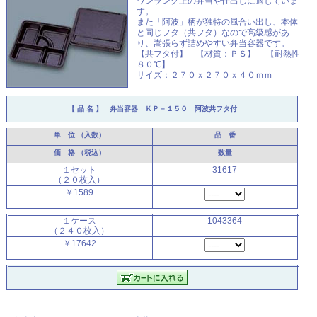
ワンランク上の弁当や仕出しに適していま
す。
また「阿波」柄が独特の風合い出し、本体
と同じフタ（共フタ）なので高級感があ
り、嵩張らず詰めやすい弁当容器です。
【共フタ付】 【材質：ＰＳ】 【耐熱性
８０℃】
サイズ：２７０ｘ２７０ｘ４０ｍｍ
【 品 名 】
弁当容器 ＫＰ－１５０ 阿波共フタ付
単 位
（入数）
品 番
価 格
（税込）
数量
１セット
31617
（２０枚入）
￥1589
１ケース
1043364
（２４０枚入）
￥17642