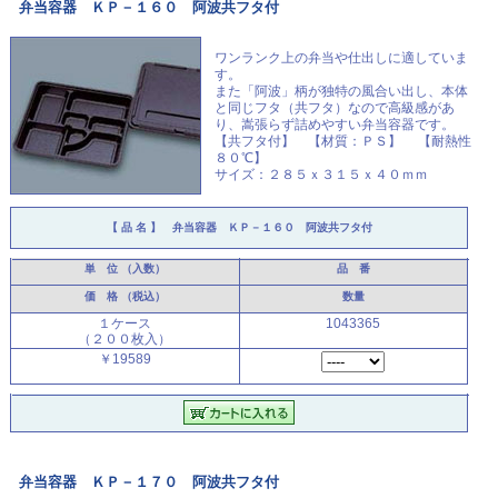
弁当容器 ＫＰ－１６０ 阿波共フタ付
ワンランク上の弁当や仕出しに適していま
す。
また「阿波」柄が独特の風合い出し、本体
と同じフタ（共フタ）なので高級感があ
り、嵩張らず詰めやすい弁当容器です。
【共フタ付】 【材質：ＰＳ】 【耐熱性
８０℃】
サイズ：２８５ｘ３１５ｘ４０ｍｍ
【 品 名 】
弁当容器 ＫＰ－１６０ 阿波共フタ付
単 位
（入数）
品 番
価 格
（税込）
数量
１ケース
1043365
（２００枚入）
￥19589
弁当容器 ＫＰ－１７０ 阿波共フタ付