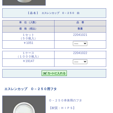
【 品 名 】
エスレンカップ Ｏ－２５０ 白
単 位
（入数）
品 番
価 格
（税込）
数量
１セット
22041021
（５０枚入）
￥1051
１ケース
22041022
（１０００枚入）
￥19147
エスレンカップ Ｏ－２５０用フタ
Ｏ－２５０本体用のフタ
【材質：ＨＩＰＳ】