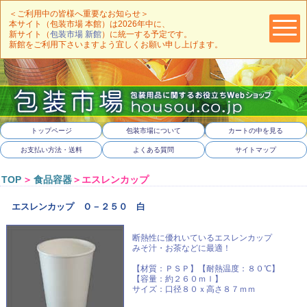
＜ご利用中の皆様へ重要なお知らせ＞
本サイト（包装市場 本館）は2026年中に、
新サイト（
包装市場 新館
）に統一する予定です。
新館をご利用下さいますよう宜しくお願い申し上げます。
トップページ
包装市場について
カートの中を見る
お支払い方法・送料
よくある質問
サイトマップ
TOP
＞
食品容器
＞エスレンカップ
エスレンカップ Ｏ－２５０ 白
断熱性に優れいているエスレンカップ
みそ汁・お茶などに最適！
【材質：ＰＳＰ】【耐熱温度：８０℃】
【容量：約２６０ｍｌ】
サイズ：口径８０ｘ高さ８７ｍｍ